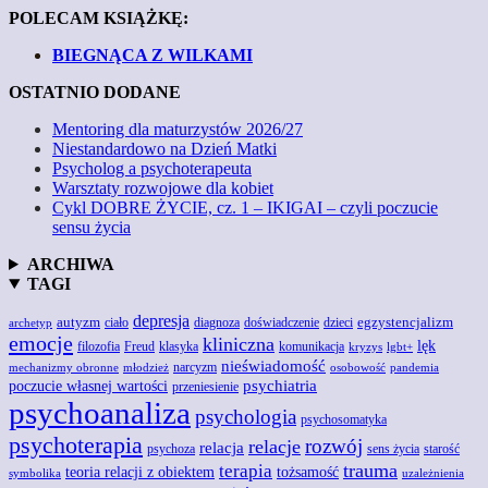
POLECAM KSIĄŻKĘ:
BIEGNĄCA Z WILKAMI
OSTATNIO DODANE
Mentoring dla maturzystów 2026/27
Niestandardowo na Dzień Matki
Psycholog a psychoterapeuta
Warsztaty rozwojowe dla kobiet
Cykl DOBRE ŻYCIE, cz. 1 – IKIGAI – czyli poczucie
sensu życia
ARCHIWA
TAGI
depresja
autyzm
egzystencjalizm
doświadczenie
ciało
diagnoza
dzieci
archetyp
emocje
kliniczna
lęk
Freud
filozofia
klasyka
komunikacja
kryzys
lgbt+
nieświadomość
narcyzm
mechanizmy obronne
młodzież
osobowość
pandemia
poczucie własnej wartości
psychiatria
przeniesienie
psychoanaliza
psychologia
psychosomatyka
psychoterapia
rozwój
relacje
relacja
psychoza
sens życia
starość
trauma
terapia
teoria relacji z obiektem
tożsamość
symbolika
uzależnienia