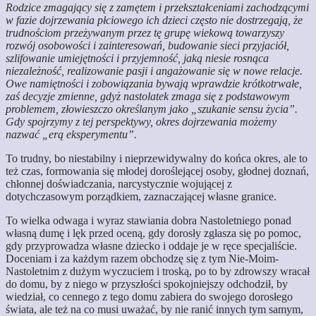
Rodzice zmagający się z zamętem i przekształceniami zachodzącymi
w fazie dojrzewania płciowego ich dzieci często nie dostrzegają, że
trudnościom przeżywanym przez tę grupę wiekową towarzyszy
rozwój osobowości i zainteresowań, budowanie sieci przyjaciół,
szlifowanie umiejętności i przyjemność, jaką niesie rosnąca
niezależność, realizowanie pasji i angażowanie się w nowe relacje.
Owe namiętności i zobowiązania bywają wprawdzie krótkotrwałe,
zaś decyzje zmienne, gdyż nastolatek zmaga się z podstawowym
problemem, złowieszczo określanym jako „szukanie sensu życia”.
Gdy spojrzymy z tej perspektywy, okres dojrzewania możemy
nazwać „erą eksperymentu”.
To trudny, bo niestabilny i nieprzewidywalny do końca okres, ale to
też czas, formowania się młodej doroślejącej osoby, głodnej doznań,
chłonnej doświadczania, narcystycznie wojującej z
dotychczasowym porządkiem, zaznaczającej własne granice.
To wielka odwaga i wyraz stawiania dobra Nastoletniego ponad
własną dumę i lęk przed oceną, gdy dorosły zgłasza się po pomoc,
gdy przyprowadza własne dziecko i oddaje je w ręce specjaliście.
Doceniam i za każdym razem obchodzę się z tym Nie-Moim-
Nastoletnim z dużym wyczuciem i troską, po to by zdrowszy wracał
do domu, by z niego w przyszłości spokojniejszy odchodził, by
wiedział, co cennego z tego domu zabiera do swojego dorosłego
świata, ale też na co musi uważać, by nie ranić innych tym samym,