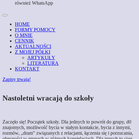
również WhatsApp
HOME
FORMY POMOCY
O MNIE
CENNIK
AKTUALNOŚCI
Z MOJEJ PÓŁKI
ARTYKUŁY
LITERATURA
KONTAKT
Zapisy trwają!
Nastoletni wracają do szkoły
Zaczęło się! Początek szkoły. Dla jednych to powrót do grupy, d0
znajomych, możliwość bycia w stałym kontakcie, bycia z innymi,
rozmów, „dram” związanych z relacjami, łączenia się i porzucania,
obecności w grupach w różnych konstelacjach. Dla innych to ciąg