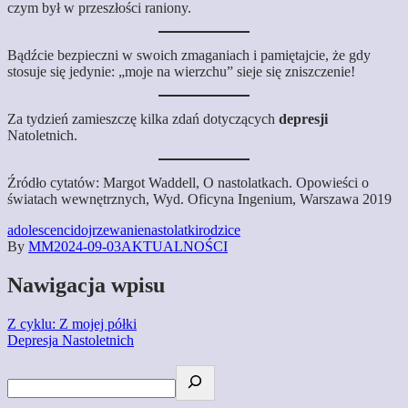
czym był w przeszłości raniony.
Bądźcie bezpieczni w swoich zmaganiach i pamiętajcie, że gdy
stosuje się jedynie: „moje na wierzchu” sieje się zniszczenie!
Za tydzień zamieszczę kilka zdań dotyczących
depresji
Natoletnich.
Źródło cytatów: Margot Waddell, O nastolatkach. Opowieści o
światach wewnętrznych, Wyd. Oficyna Ingenium, Warszawa 2019
adolescenci
dojrzewanie
nastolatki
rodzice
By
MM
2024-09-03
AKTUALNOŚCI
Nawigacja wpisu
Z cyklu: Z mojej półki
Depresja Nastoletnich