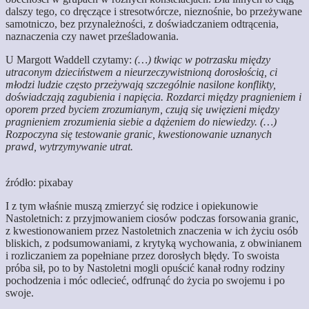
dalszy tego, co dręczące i stresotwórcze, nieznośnie, bo przeżywane
samotniczo, bez przynależności, z doświadczaniem odtrącenia,
naznaczenia czy nawet prześladowania.
U Margott Waddell czytamy:
(…) tkwiąc w potrzasku między
utraconym dzieciństwem a nieurzeczywistnioną dorosłością, ci
młodzi ludzie często przeżywają szczególnie nasilone konflikty,
doświadczają zagubienia i napięcia. Rozdarci między pragnieniem i
oporem przed byciem zrozumianym, czują się uwięzieni między
pragnieniem zrozumienia siebie a dążeniem do niewiedzy. (…)
Rozpoczyna się testowanie granic, kwestionowanie uznanych
prawd, wytrzymywanie utrat.
źródło: pixabay
I z tym właśnie muszą zmierzyć się rodzice i opiekunowie
Nastoletnich: z przyjmowaniem ciosów podczas forsowania granic,
z kwestionowaniem przez Nastoletnich znaczenia w ich życiu osób
bliskich, z podsumowaniami, z krytyką wychowania, z obwinianem
i rozliczaniem za popełniane przez dorosłych błędy. To swoista
próba sił, po to by Nastoletni mogli opuścić kanał rodny rodziny
pochodzenia i móc odlecieć, odfrunąć do życia po swojemu i po
swoje.