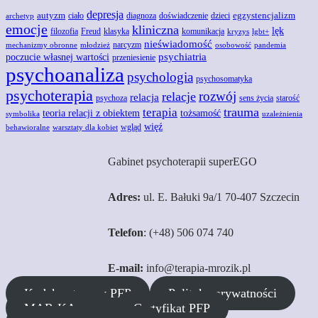
depresja
autyzm
egzystencjalizm
doświadczenie
ciało
diagnoza
dzieci
archetyp
emocje
kliniczna
lęk
Freud
filozofia
klasyka
komunikacja
kryzys
lgbt+
nieświadomość
narcyzm
mechanizmy obronne
młodzież
osobowość
pandemia
poczucie własnej wartości
psychiatria
przeniesienie
psychoanaliza
psychologia
psychosomatyka
psychoterapia
rozwój
relacje
relacja
psychoza
sens życia
starość
trauma
terapia
teoria relacji z obiektem
tożsamość
symbolika
uzależnienia
więź
wgląd
behawioralne
warsztaty dla kobiet
Gabinet psychoterapii superEGO
Adres:
ul. E. Bałuki 9a/1 70-407 Szczecin
Telefon
: (+48) 506 074 740
E-mail:
info@terapia-mrozik.pl
Kodeks etyczny PFP
Polityka prywatności
MAR-KA s.c.
Certyfikat PFP