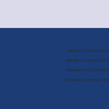
Gabinet psychoterapii s
Adres:
ul. E. Bałuki 9a/1
Telefon
: (+48) 506 074
E-mail:
info@terapia-mro