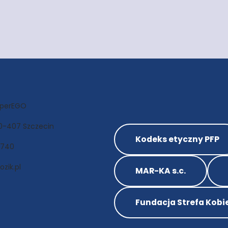
uperEGO
 70-407 Szczecin
Kodeks etyczny PFP
 740
zik.pl
MAR-KA s.c.
Fundacja Strefa Kobi