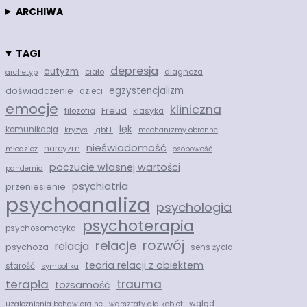
ARCHIWA
TAGI
depresja
autyzm
ciało
diagnoza
archetyp
egzystencjalizm
doświadczenie
dzieci
emocje
kliniczna
Freud
filozofia
klasyka
lęk
komunikacja
kryzys
lgbt+
mechanizmy obronne
nieświadomość
narcyzm
młodzież
osobowość
poczucie własnej wartości
pandemia
psychiatria
przeniesienie
psychoanaliza
psychologia
psychoterapia
psychosomatyka
rozwój
relacje
relacja
psychoza
sens życia
teoria relacji z obiektem
starość
symbolika
trauma
terapia
tożsamość
wgląd
uzależnienia behawioralne
warsztaty dla kobiet