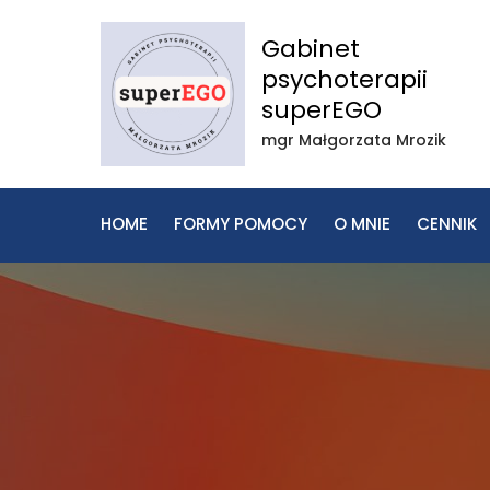
Skip
to
Gabinet
content
psychoterapii
superEGO
mgr Małgorzata Mrozik
HOME
FORMY POMOCY
O MNIE
CENNIK