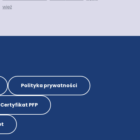
więź
Polityka prywatności
Certyfikat PFP
et