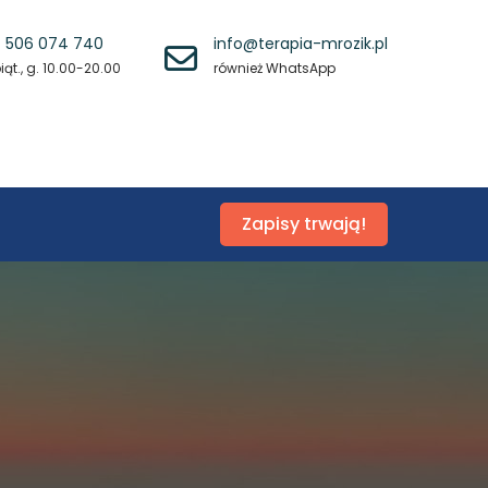
 506 074 740
info@terapia-mrozik.pl
ąt., g. 10.00-20.00
również WhatsApp
Zapisy trwają!