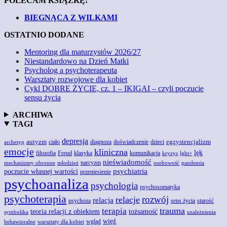
POLECAM KSIĄŻKĘ:
BIEGNĄCA Z WILKAMI
OSTATNIO DODANE
Mentoring dla maturzystów 2026/27
Niestandardowo na Dzień Matki
Psycholog a psychoterapeuta
Warsztaty rozwojowe dla kobiet
Cykl DOBRE ŻYCIE, cz. 1 – IKIGAI – czyli poczucie
sensu życia
ARCHIWA
TAGI
depresja
autyzm
egzystencjalizm
doświadczenie
ciało
diagnoza
dzieci
archetyp
emocje
kliniczna
lęk
Freud
filozofia
klasyka
komunikacja
kryzys
lgbt+
nieświadomość
narcyzm
mechanizmy obronne
młodzież
osobowość
pandemia
poczucie własnej wartości
psychiatria
przeniesienie
psychoanaliza
psychologia
psychosomatyka
psychoterapia
rozwój
relacje
relacja
psychoza
sens życia
starość
trauma
terapia
teoria relacji z obiektem
tożsamość
symbolika
uzależnienia
więź
wgląd
behawioralne
warsztaty dla kobiet