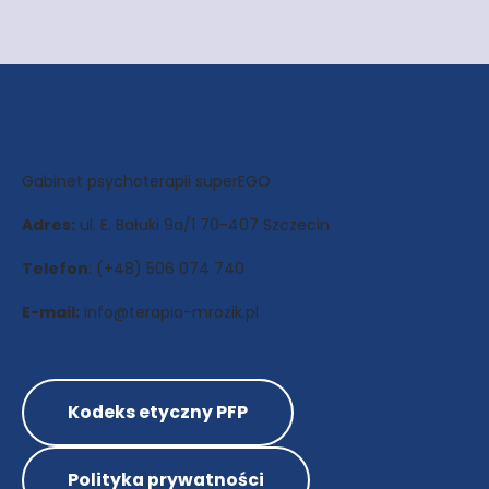
Gabinet psychoterapii superEGO
Adres:
ul. E. Bałuki 9a/1 70-407 Szczecin
Telefon
: (+48) 506 074 740
E-mail:
info@terapia-mrozik.pl
Kodeks etyczny PFP
Polityka prywatności