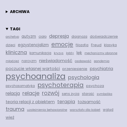
ARCHIWA
TAGI
depresja
autyzm
doświadczenie
ciało
diagnoza
archetyp
emocje
egzystencjalizm
Freud
dzieci
filozofia
klasyka
kliniczna
lęk
komunikacja
kryzys
lgbt+
mechanizmy obronne
nieświadomość
narcyzm
młodzież
osobowość
pandemia
psychiatria
poczucie własnej wartości
przeniesienie
psychoanaliza
psychologia
psychoterapia
psychoza
psychosomatyka
rozwój
relacje
relacja
sens życia
starość
symbolika
terapia
teoria relacji z obiektem
tożsamość
trauma
wgląd
uzależnienia behawioralne
warsztaty dla kobiet
więź