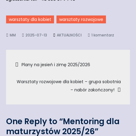
warsztaty dla kobiet
warsztaty rozwojowe
do
2025-07-13
AKTUALNOŚCI
1 komentarz
Mentoring
dla
Nawigacja
maturzyst
Plany na jesień i zimę 2025/2026
2025/26
wpisu
Warsztaty rozwojowe dla kobiet – grupa sobotnia
– nabór zakończony!
One Reply to “Mentoring dla
maturzystów 2025/26”