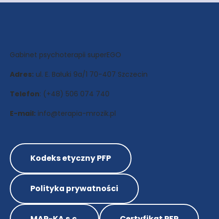
Gabinet psychoterapii superEGO
Adres:
ul. E. Bałuki 9a/1 70-407 Szczecin
Telefon
: (+48) 506 074 740
E-mail:
info@terapia-mrozik.pl
Kodeks etyczny PFP
Polityka prywatności
MAR-KA s.c.
Certyfikat PFP