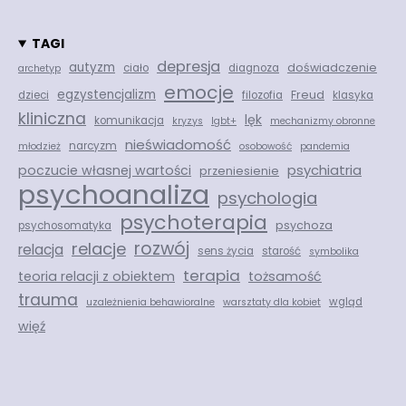
TAGI
depresja
autyzm
doświadczenie
ciało
diagnoza
archetyp
emocje
egzystencjalizm
Freud
dzieci
filozofia
klasyka
kliniczna
lęk
komunikacja
kryzys
lgbt+
mechanizmy obronne
nieświadomość
narcyzm
młodzież
osobowość
pandemia
psychiatria
poczucie własnej wartości
przeniesienie
psychoanaliza
psychologia
psychoterapia
psychoza
psychosomatyka
rozwój
relacje
relacja
sens życia
starość
symbolika
terapia
teoria relacji z obiektem
tożsamość
trauma
wgląd
uzależnienia behawioralne
warsztaty dla kobiet
więź