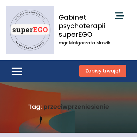
Skip
to
Gabinet
content
psychoterapii
superEGO
mgr Małgorzata Mrozik
Zapisy trwają!
Tag:
przeciwprzeniesienie