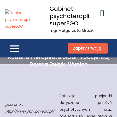
Gabinet
psychoterapii
superEGO
mgr Małgorzata Mrozik
Zapisy trwają!
Rodzina i terapeuta oczami pacjenta,
Dorota Dużyk-Wypich
Refleksje pacjentki
dotycząca przeżyć
pobrano z
psychotycznych oraz
http://www.ppn.ipin.edu.pl/
miejsca i roli, jakie grają w