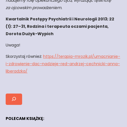
nadajemy rolę opiekuńczego ojca, wyrażając tęsknotę
za ojcowskim prowadzeniem.
Kwartalnik Postępy Psychiatrii i Neurologii 2013; 22
(1): 27–31, Rodzina i terapeuta oczami pacjenta,
Dorota Dużyk-Wypich
Uwaga!
Skorzystaj również:
https://terapia-mrozik.pl/umacnianie-
i-zdrowienie-dac-nadzieje-red-andrzej-cechnicki-anna-
liberadzka/
POLECAM KSIĄŻKĘ: