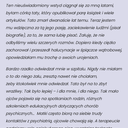
Ten nieuświadomiony wstyd ciągnął się za mną latami,
byłam córką taty, który opublikował parę książek i wiele
artykułów. Tato zmarł dwanaście lat temu. Teraz jestem
mu wdzięczna za tą jego pasję, zaciekawienie ludźmi (pisał
biografie), za to, że sama lubię pisać. Żałuję, że nie
odbyliśmy wielu szczerych rozmów. Dopiero kiedy ciężko
zachorował i przeszedł halucynacje w śpiączce wątrobowej,
opowiedziałam mu trochę o swoich urojeniach.
Bardzo rzadko odwiedzał mnie w szpitalu. Nigdy nie miałam
o to do niego żalu, zresztą nawet nie chciałam,
żeby ktokolwiek mnie odwiedzał. Tato był na to zbyt
wrażliwy. Tak było lepiej – i dla mnie, i dla niego. Tak mało
ojców pojawia się na spotkaniach rodzin, różnych
szkoleniach edukacyjnych dotyczących chorób
psychicznych… Matki często biorą na siebie trudy
kontaktów z psychiatrią, ojcowie chowają się. A terapeucie