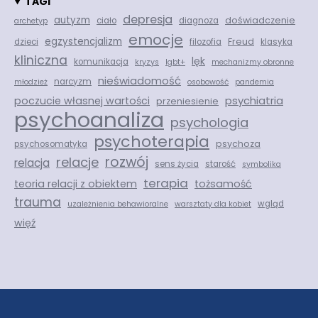
TAGI
depresja
autyzm
doświadczenie
ciało
diagnoza
archetyp
emocje
egzystencjalizm
Freud
dzieci
filozofia
klasyka
kliniczna
lęk
komunikacja
kryzys
lgbt+
mechanizmy obronne
nieświadomość
narcyzm
młodzież
osobowość
pandemia
psychiatria
poczucie własnej wartości
przeniesienie
psychoanaliza
psychologia
psychoterapia
psychoza
psychosomatyka
rozwój
relacje
relacja
sens życia
starość
symbolika
terapia
teoria relacji z obiektem
tożsamość
trauma
wgląd
uzależnienia behawioralne
warsztaty dla kobiet
więź