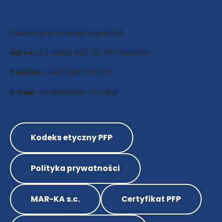
Gabinet psychoterapii superEGO
Adres:
ul. E. Bałuki 9a/1 70-407 Szczecin
Telefon
: (+48) 506 074 740
E-mail:
info@terapia-mrozik.pl
Kodeks etyczny PFP
Polityka prywatności
MAR-KA s.c.
Certyfikat PFP