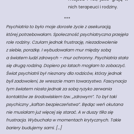
nich terapeuci i rodziny.
***
Psychiatria to było moje dorosłe życie z asekuracją,
której potrzebowałam. Społeczność psychiatryczna przejęła
role rodziny. Czułam jednak frustrację, niezadowolenie
z siebie, porażkę. I wybudowałam mur między sobą
a światem ludzi zdrowych – mur ochronny. Psychiatria stała
się drugą rodziną. Dopiero po latach mogłam to zobaczyć.
Świat psychiatrii był nieznany dla rodziców, którzy jednak
byli zadowoleni, że wreszcie mam towarzystwo. Fascynacja
tym światem niosła jednak za sobą ryzyko zerwania
kontaktów ze środowiskiem tzw. „zdrowym”. To był taki
psychiczny „kaftan bezpieczeństwa”. Będąc weń okutana
nie musiałam już więcej się starać. A w duszy tliła się
frustracja. Wybuchała w momentach krytycznych. Takie
bariery budujemy sami. […]