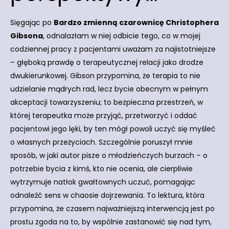
Sięgając po
Bardzo zmienną czarownicę Christophera
Gibsona
, odnalazłam w niej odbicie tego, co w mojej
codziennej pracy z pacjentami uważam za najistotniejsze
– głęboką prawdę o terapeutycznej relacji jako drodze
dwukierunkowej. Gibson przypomina, że terapia to nie
udzielanie mądrych rad, lecz bycie obecnym w pełnym
akceptacji towarzyszeniu; to bezpieczna przestrzeń, w
której terapeutka może przyjąć, przetworzyć i oddać
pacjentowi jego lęki, by ten mógł powoli uczyć się myśleć
o własnych przeżyciach. Szczególnie poruszył mnie
sposób, w jaki autor pisze o młodzieńczych burzach – o
potrzebie bycia z kimś, kto nie ocenia, ale cierpliwie
wytrzymuje natłok gwałtownych uczuć, pomagając
odnaleźć sens w chaosie dojrzewania. To lektura, która
przypomina, że czasem najważniejszą interwencją jest po
prostu zgoda na to, by wspólnie zastanowić się nad tym,