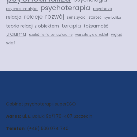
psychoterapia
psychoza
psychosomatyka
rozwój
relacje
relacja
sens życia
starość
symbolika
terapia
teoria relacji z obiektem
tożsamość
trauma
wgląd
uzależnienia behawioralne
warsztaty dla kobiet
więź
Gabinet psychoterapii superEGO
Adres:
ul. E. Bałuki 9a/1 70-407 Szczecin
Telefon
: (+48) 506 074 740