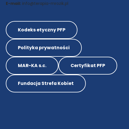
E-mail:
info@terapia-mrozik.pl
Kodeks etyczny PFP
Polityka prywatności
MAR-KA s.c.
Certyfikat PFP
Fundacja Strefa Kobiet