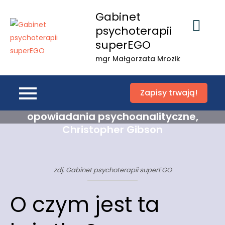
Skip
Gabinet
to
psychoterapii
content
superEGO
mgr Małgorzata Mrozik
Zapisy trwają!
Bardzo Zmienna Czarownica i inne
opowiadania psychoanalityczne,
Christopher Gibson
zdj. Gabinet psychoterapii superEGO
O czym jest ta