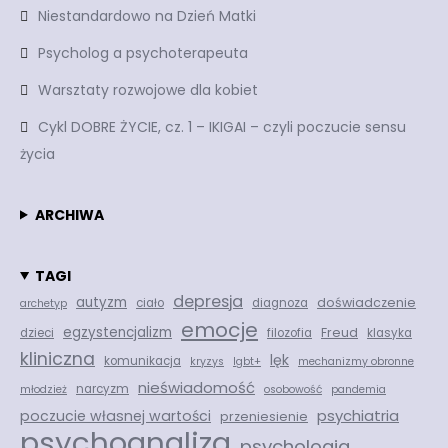
Niestandardowo na Dzień Matki
Psycholog a psychoterapeuta
Warsztaty rozwojowe dla kobiet
Cykl DOBRE ŻYCIE, cz. 1 – IKIGAI – czyli poczucie sensu
życia
ARCHIWA
TAGI
depresja
autyzm
doświadczenie
ciało
diagnoza
archetyp
emocje
egzystencjalizm
Freud
dzieci
filozofia
klasyka
kliniczna
lęk
komunikacja
kryzys
lgbt+
mechanizmy obronne
nieświadomość
narcyzm
młodzież
osobowość
pandemia
psychiatria
poczucie własnej wartości
przeniesienie
psychoanaliza
psychologia