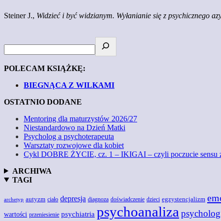
Steiner J.,
Widzieć i być widzianym. Wyłanianie się z psychicznego az
POLECAM KSIĄŻKĘ:
BIEGNĄCA Z WILKAMI
OSTATNIO DODANE
Mentoring dla maturzystów 2026/27
Niestandardowo na Dzień Matki
Psycholog a psychoterapeuta
Warsztaty rozwojowe dla kobiet
Cykl DOBRE ŻYCIE, cz. 1 – IKIGAI – czyli poczucie sensu 
ARCHIWA
TAGI
em
depresja
autyzm
egzystencjalizm
doświadczenie
ciało
diagnoza
dzieci
archetyp
psychoanaliza
psycholog
wartości
psychiatria
przeniesienie