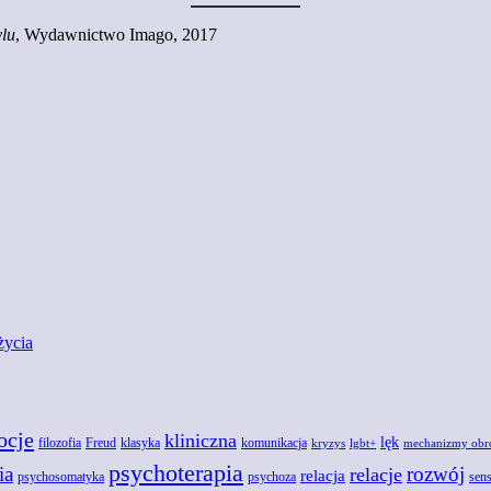
ylu
, Wydawnictwo Imago, 2017
życia
ocje
kliniczna
lęk
Freud
filozofia
klasyka
komunikacja
kryzys
lgbt+
mechanizmy obr
psychoterapia
ia
rozwój
relacje
relacja
psychoza
psychosomatyka
sens