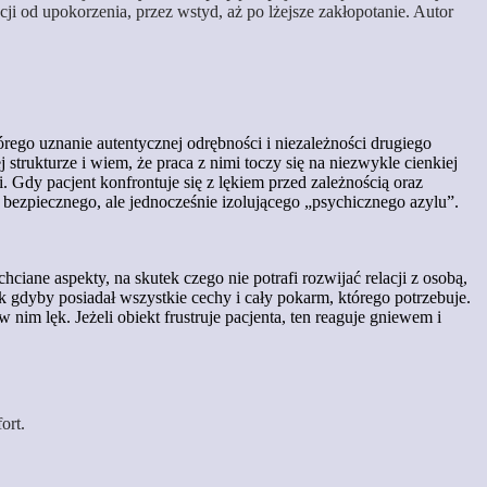
ji od upokorzenia, przez wstyd, aż po lżejsze zakłopotanie. Autor
rego uznanie autentycznej odrębności i niezależności drugiego
strukturze i wiem, że praca z nimi toczy się na niezwykle cienkiej
. Gdy pacjent konfrontuje się z lękiem przed zależnością oraz
bezpiecznego, ale jednocześnie izolującego „psychicznego azylu”.
ciane aspekty, na skutek czego nie potrafi rozwijać relacji z osobą,
ak gdyby posiadał wszystkie cechy i cały pokarm, którego potrzebuje.
im lęk. Jeżeli obiekt frustruje pacjenta, ten reaguje gniewem i
ort.