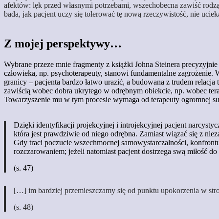
afektów: lęk przed własnymi potrzebami, wszechobecna zawiść rodząca
bada, jak pacjent uczy się tolerować tę nową rzeczywistość, nie uciek
Z mojej perspektywy…
Wybrane przeze mnie fragmenty z książki Johna Steinera precyzyjnie 
człowieka, np. psychoterapeuty, stanowi fundamentalne zagrożenie. W 
granicy – pacjenta bardzo łatwo urazić, a budowana z trudem relacja 
zawiścią wobec dobra ukrytego w odrębnym obiekcie, np. wobec terap
Towarzyszenie mu w tym procesie wymaga od terapeuty ogromnej sub
Dzięki identyfikacji projekcyjnej i introjekcyjnej pacjent narcyst
która jest prawdziwie od niego odrębna. Zamiast wiązać się z niez
Gdy traci poczucie wszechmocnej samowystarczalności, konfrontuje
rozczarowaniem; jeżeli natomiast pacjent dostrzega swą miłość do 
(s. 47)
[…] im bardziej przemieszczamy się od punktu upokorzenia w st
(s. 48)