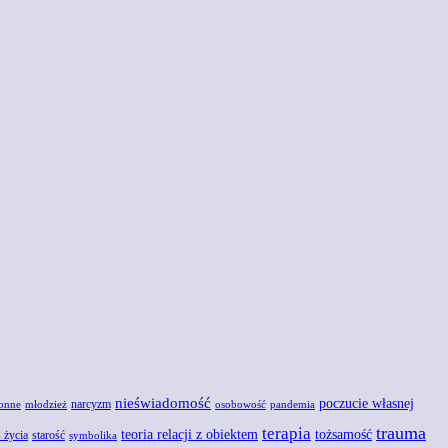
nieświadomość
poczucie własnej
narcyzm
onne
młodzież
osobowość
pandemia
trauma
terapia
teoria relacji z obiektem
tożsamość
 życia
starość
symbolika