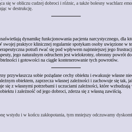
 się w obliczu cudzej dobroci i różnic, a także bolesny wachlarz emoc
ając w destrukcję.
naświetlają dynamikę funkcjonowania pacjenta narcystycznego, dla któ
swojej praktyce klinicznej regularnie spotykam osoby uwięzione w tej 
terapeutyczna potrafi rwać się pod wpływem najmniejszej jego frustracji
euty, jego naturalnym odruchem jest wielokrotny, obronny powrót do 
telności i gotowości na ciągłe kontenerowanie tych powrotów.
yczny przywłaszcza sobie pożądane cechy obiektu i ewakuuje własne niech
ależnym obiektem, zaprzecza własnej zależności i zachowuje się tak, j
 się z własnymi potrzebami i uczuciami zależności, które wzbudzają w n
obiektu i zależność od jego dobroci, zderza się z własną zawiścią.
ronę wstydu i w końcu zakłopotania, tym mniejszy odczuwamy dyskomf