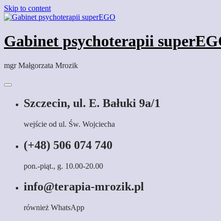
Skip to content
Gabinet psychoterapii superE
mgr Małgorzata Mrozik
Szczecin, ul. E. Bałuki 9a/1
wejście od ul. Św. Wojciecha
(+48) 506 074 740
pon.-piąt., g. 10.00-20.00
info@terapia-mrozik.pl
również WhatsApp