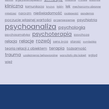
kliniczna
lęk
komunikacja
kryzys
lgbt+
mechanizmy obronne
nieświadomość
narcyzm
młodzież
osobowość
pandemia
psychiatria
poczucie własnej wartości
przeniesienie
psychoanaliza
psychologia
psychoterapia
psychoza
psychosomatyka
rozwój
relacje
relacja
sens życia
starość
symbolika
terapia
teoria relacji z obiektem
tożsamość
trauma
wgląd
uzależnienia behawioralne
warsztaty dla kobiet
więź