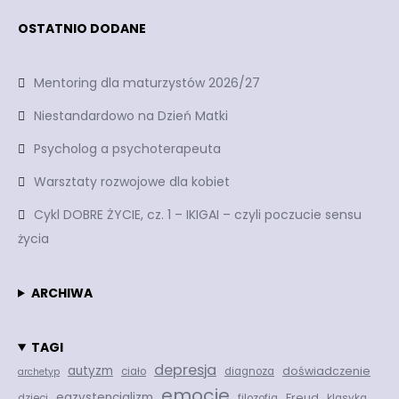
OSTATNIO DODANE
Mentoring dla maturzystów 2026/27
Niestandardowo na Dzień Matki
Psycholog a psychoterapeuta
Warsztaty rozwojowe dla kobiet
Cykl DOBRE ŻYCIE, cz. 1 – IKIGAI – czyli poczucie sensu
życia
ARCHIWA
TAGI
depresja
autyzm
doświadczenie
ciało
diagnoza
archetyp
emocje
egzystencjalizm
Freud
dzieci
filozofia
klasyka