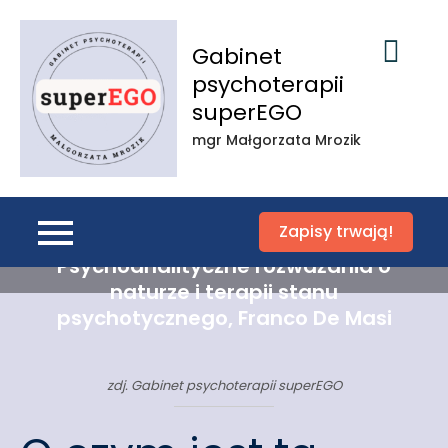
Skip
to
Gabinet
content
psychoterapii
superEGO
mgr Małgorzata Mrozik
Zapisy trwają!
Podatność na psychozę.
Psychoanalityczne rozważania o
naturze i terapii stanu
psychotycznego, Franco De Masi
zdj. Gabinet psychoterapii superEGO