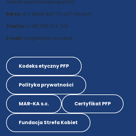
Gabinet psychoterapii superEGO
Adres:
ul. E. Bałuki 9a/1 70-407 Szczecin
Telefon
: (+48) 506 074 740
E-mail:
info@terapia-mrozik.pl
Kodeks etyczny PFP
Polityka prywatności
MAR-KA s.c.
Certyfikat PFP
Fundacja Strefa Kobiet