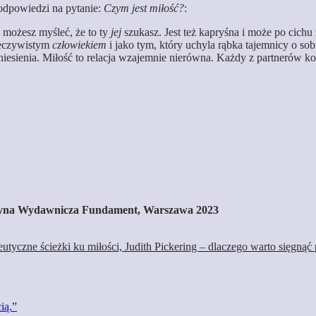
 odpowiedzi na pytanie:
Czym jest miłość?
:
s możesz myśleć, że to ty
jej
szukasz. Jest też kapryśna i może po cichu
zeczywistym
człowiekiem
i jako tym, który uchyla rąbka tajemnicy o so
niesienia. Miłość to relacja wzajemnie nierówna. Każdy z partnerów koc
Oficyna Wydawnicza Fundament, Warszawa 2023
utyczne ścieżki ku miłości, Judith Pickering – dlaczego warto sięgnąć 
ią.”