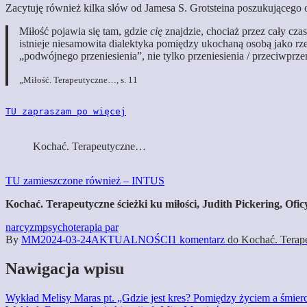
Zacytuję również kilka słów od Jamesa S. Grotsteina poszukującego
Miłość pojawia się tam, gdzie
cię
znajdzie, chociaż przez cały cza
istnieje niesamowita dialektyka pomiędzy ukochaną osobą jako r
„podwójnego przeniesienia”, nie tylko przeniesienia / przeciwprze
„Miłość. Terapeutyczne…, s. 11
TU zapraszam po więcej
Kochać. Terapeutyczne…
TU zamieszczone również – INTUS
Kochać. Terapeutyczne ścieżki ku miłości, Judith Pickering, 
narcyzm
psychoterapia par
By
MM
2024-03-24
AKTUALNOŚCI
1 komentarz
do Kochać. Terape
Nawigacja wpisu
Wykład Melisy Maras pt. „Gdzie jest kres? Pomiędzy życiem a śmierc