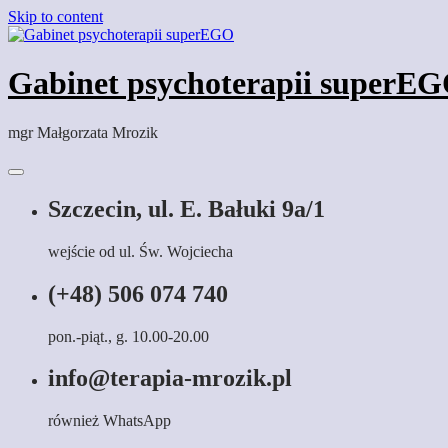
Skip to content
Gabinet psychoterapii superE
mgr Małgorzata Mrozik
Szczecin, ul. E. Bałuki 9a/1
wejście od ul. Św. Wojciecha
(+48) 506 074 740
pon.-piąt., g. 10.00-20.00
info@terapia-mrozik.pl
również WhatsApp