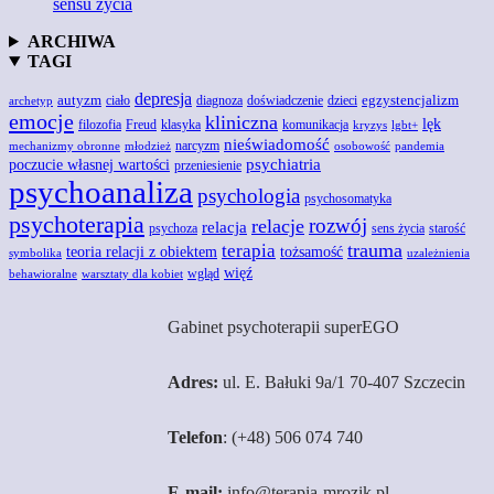
sensu życia
ARCHIWA
TAGI
depresja
autyzm
egzystencjalizm
doświadczenie
ciało
diagnoza
dzieci
archetyp
emocje
kliniczna
lęk
Freud
filozofia
klasyka
komunikacja
kryzys
lgbt+
nieświadomość
narcyzm
mechanizmy obronne
młodzież
osobowość
pandemia
poczucie własnej wartości
psychiatria
przeniesienie
psychoanaliza
psychologia
psychosomatyka
psychoterapia
rozwój
relacje
relacja
psychoza
sens życia
starość
trauma
terapia
teoria relacji z obiektem
tożsamość
symbolika
uzależnienia
więź
wgląd
behawioralne
warsztaty dla kobiet
Gabinet psychoterapii superEGO
Adres:
ul. E. Bałuki 9a/1 70-407 Szczecin
Telefon
: (+48) 506 074 740
E-mail:
info@terapia-mrozik.pl