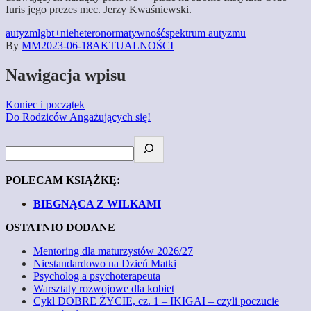
Iuris jego prezes mec. Jerzy Kwaśniewski.
autyzm
lgbt+
nieheteronormatywność
spektrum autyzmu
By
MM
2023-06-18
AKTUALNOŚCI
Nawigacja wpisu
Koniec i początek
Do Rodziców Angażujących się!
POLECAM KSIĄŻKĘ:
BIEGNĄCA Z WILKAMI
OSTATNIO DODANE
Mentoring dla maturzystów 2026/27
Niestandardowo na Dzień Matki
Psycholog a psychoterapeuta
Warsztaty rozwojowe dla kobiet
Cykl DOBRE ŻYCIE, cz. 1 – IKIGAI – czyli poczucie