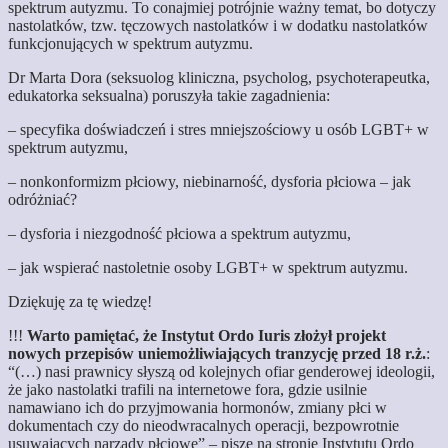
spektrum autyzmu. To conajmiej potrójnie ważny temat, bo dotyczy
nastolatków, tzw. tęczowych nastolatków i w dodatku nastolatków
funkcjonujących w spektrum autyzmu.
Dr Marta Dora (seksuolog kliniczna, psycholog, psychoterapeutka,
edukatorka seksualna) poruszyła takie zagadnienia:
– specyfika doświadczeń i stres mniejszościowy u osób LGBT+ w
spektrum autyzmu,
– nonkonformizm płciowy, niebinarność, dysforia płciowa – jak
odróżniać?
– dysforia i niezgodność płciowa a spektrum autyzmu,
– jak wspierać nastoletnie osoby LGBT+ w spektrum autyzmu.
Dziękuję za tę wiedzę!
!!!
Warto pamiętać, że Instytut Ordo Iuris złożył projekt
nowych przepisów uniemożliwiających tranzycję przed 18 r.ż.
:
“(…) nasi prawnicy słyszą od kolejnych ofiar genderowej ideologii,
że jako nastolatki trafili na internetowe fora, gdzie usilnie
namawiano ich do przyjmowania hormonów, zmiany płci w
dokumentach czy do nieodwracalnych operacji, bezpowrotnie
usuwających narządy płciowe” – pisze na stronie Instytutu Ordo