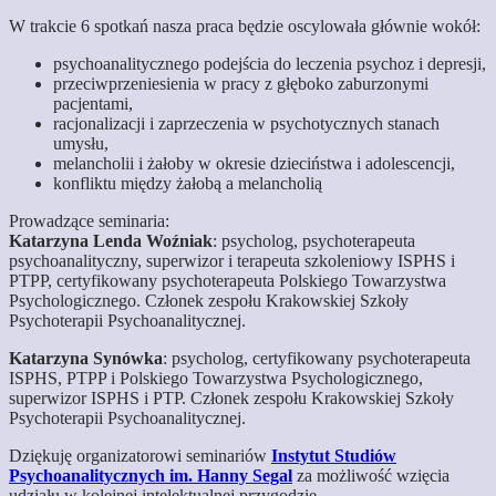
W trakcie 6 spotkań nasza praca będzie oscylowała głównie wokół:
psychoanalitycznego podejścia do leczenia psychoz i depresji,
przeciwprzeniesienia w pracy z głęboko zaburzonymi
pacjentami,
racjonalizacji i zaprzeczenia w psychotycznych stanach
umysłu,
melancholii i żałoby w okresie dzieciństwa i adolescencji,
konfliktu między żałobą a melancholią
Prowadzące seminaria:
Katarzyna Lenda Woźniak
: psycholog, psychoterapeuta
psychoanalityczny, superwizor i terapeuta szkoleniowy ISPHS i
PTPP, certyfikowany psychoterapeuta Polskiego Towarzystwa
Psychologicznego. Członek zespołu Krakowskiej Szkoły
Psychoterapii Psychoanalitycznej.
Katarzyna Synówka
: psycholog, certyfikowany psychoterapeuta
ISPHS, PTPP i Polskiego Towarzystwa Psychologicznego,
superwizor ISPHS i PTP. Członek zespołu Krakowskiej Szkoły
Psychoterapii Psychoanalitycznej.
Dziękuję organizatorowi seminariów
Instytut Studiów
Psychoanalitycznych im. Hanny Segal
za możliwość wzięcia
udziału w kolejnej intelektualnej przygodzie.