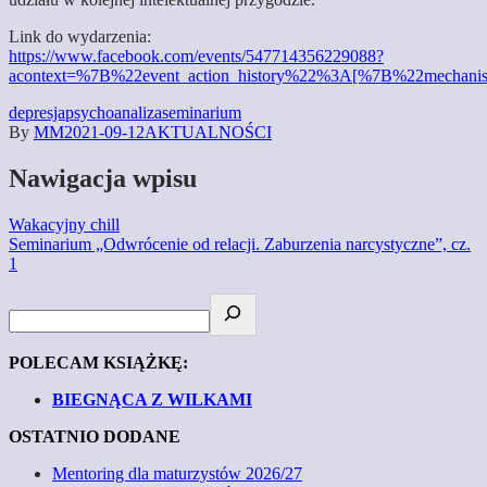
Link do wydarzenia:
https://www.facebook.com/events/547714356229088?
acontext=%7B%22event_action_history%22%3A[%7B%22mecha
depresja
psychoanaliza
seminarium
By
MM
2021-09-12
AKTUALNOŚCI
Nawigacja wpisu
Wakacyjny chill
Seminarium „Odwrócenie od relacji. Zaburzenia narcystyczne”, cz.
1
POLECAM KSIĄŻKĘ:
BIEGNĄCA Z WILKAMI
OSTATNIO DODANE
Mentoring dla maturzystów 2026/27