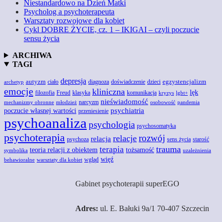
Niestandardowo na Dzień Matki
Psycholog a psychoterapeuta
Warsztaty rozwojowe dla kobiet
Cykl DOBRE ŻYCIE, cz. 1 – IKIGAI – czyli poczucie
sensu życia
ARCHIWA
TAGI
depresja
autyzm
egzystencjalizm
doświadczenie
ciało
diagnoza
dzieci
archetyp
emocje
kliniczna
lęk
Freud
filozofia
klasyka
komunikacja
kryzys
lgbt+
nieświadomość
narcyzm
mechanizmy obronne
młodzież
osobowość
pandemia
poczucie własnej wartości
psychiatria
przeniesienie
psychoanaliza
psychologia
psychosomatyka
psychoterapia
rozwój
relacje
relacja
psychoza
sens życia
starość
trauma
terapia
teoria relacji z obiektem
tożsamość
symbolika
uzależnienia
więź
wgląd
behawioralne
warsztaty dla kobiet
Gabinet psychoterapii superEGO
Adres:
ul. E. Bałuki 9a/1 70-407 Szczecin