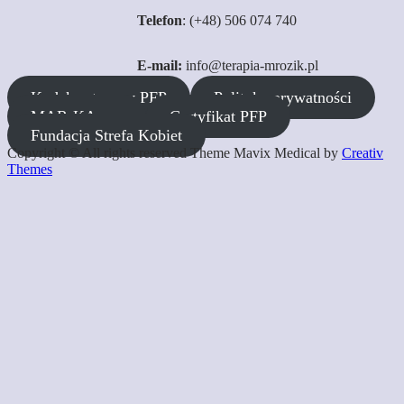
Telefon
: (+48) 506 074 740
E-mail:
info@terapia-mrozik.pl
Kodeks etyczny PFP
Polityka prywatności
MAR-KA s.c.
Certyfikat PFP
Fundacja Strefa Kobiet
Copyright © All rights reserved Theme Mavix Medical by
Creativ
Themes