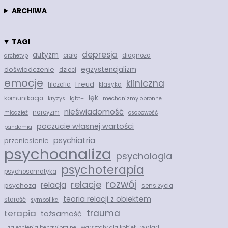
ARCHIWA
TAGI
depresja
autyzm
ciało
diagnoza
archetyp
egzystencjalizm
doświadczenie
dzieci
emocje
kliniczna
Freud
filozofia
klasyka
lęk
komunikacja
kryzys
lgbt+
mechanizmy obronne
nieświadomość
narcyzm
młodzież
osobowość
poczucie własnej wartości
pandemia
psychiatria
przeniesienie
psychoanaliza
psychologia
psychoterapia
psychosomatyka
rozwój
relacje
relacja
psychoza
sens życia
teoria relacji z obiektem
starość
symbolika
trauma
terapia
tożsamość
wgląd
uzależnienia behawioralne
warsztaty dla kobiet