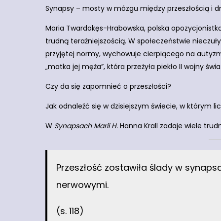
Synapsy – mosty w mózgu między przeszłością i dn
Maria Twardokęs-Hrabowska, polska opozycjonistka w
trudną teraźniejszością. W społeczeństwie nieczu
przyjętej normy, wychowuje cierpiącego na autyzm s
„matka jej męża”, która przeżyła piekło II wojny ś
Czy da się zapomnieć o przeszłości?
Jak odnaleźć się w dzisiejszym świecie, w którym licz
W
Synapsach Marii H.
Hanna Krall zadaje wiele trud
Przeszłość zostawiła ślady w synap
nerwowymi.
(s. 118)