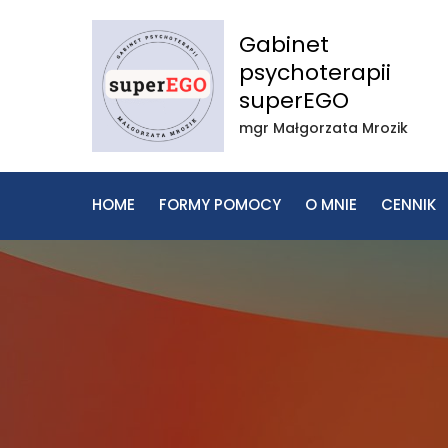
Skip
to
Gabinet
content
psychoterapii
superEGO
mgr Małgorzata Mrozik
HOME
FORMY POMOCY
O MNIE
CENNIK