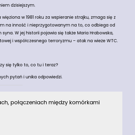
iem dzisiejszym.
ięziona w 1981 roku za wspieranie strajku, zmaga się z
łym na inność i nieprzygotowanym na to, co odbiega od
yna. W jej historii pojawia się także Maria Hrabowska,
wiatowej i współczesnego terroryzmu – atak na wieże WTC.
y się tylko to, co tu i teraz?
nych pytań i unika odpowiedzi.
sach, połączeniach między komórkami