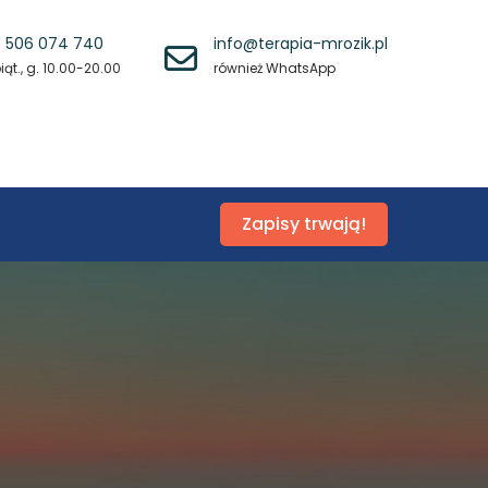
 506 074 740
info@terapia-mrozik.pl
ąt., g. 10.00-20.00
również WhatsApp
Zapisy trwają!