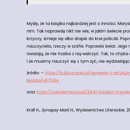
Myślę, że ta książka najbardziej jest o inności. Mar
nim. Tak naprawdę nikt nie wie, w jakim świecie prz
krzyczy, śmieje się albo drapie do krwi policzki. Po
nauczyciela, rzeczy w szafie. Poprawia świat. Jego
Uważają, że nie trzeba z nią walczyć. Tak, to chyba 
i że musimy nauczyć się z tym żyć, nie wydziwiając
źródło: –
https://kultura.onet.pl/wywiady-i-artyk
ksiazka/v671ybv
oraz
https://zdaniemszota.pl/3441-ksiazka-tygod
Krall H.,
Synapsy Marii H
., Wydawnictwo Literackie, 