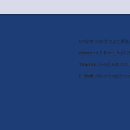
Gabinet psychoterapii s
Adres:
ul. E. Bałuki 9a/1
Telefon
: (+48) 506 074
E-mail:
info@terapia-mro