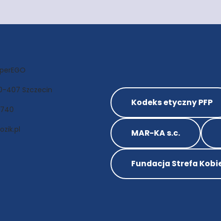
uperEGO
 70-407 Szczecin
Kodeks etyczny PFP
 740
zik.pl
MAR-KA s.c.
Fundacja Strefa Kobi