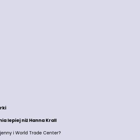
rki
ia lepiej niż Hanna Krall
jenny i World Trade Center?