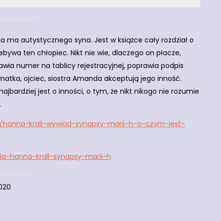
ysia ma autystycznego syna. Jest w książce cały rozdział o
ebywa ten chłopiec. Nikt nie wie, dlaczego on płacze,
prawia numer na tablicy rejestracyjnej, poprawia podpis
 matka, ojciec, siostra Amanda akceptują jego inność.
najbardziej jest o inności, o tym, że nikt nikogo nie rozumie
.
uly/hanna-krall-wywiad-synapsy-marii-h-o-czym-jest-
nia-hanna-krall-synapsy-marii-h
2020