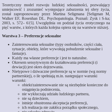
Teoretyczny model rozwoju ludzkiej seksualności, pozwalający
umiejscowić i zrozumieć występujące zaburzenia tej sfery życia,
został zaproponowany przez Martina Seligmana [Seligman M,
Walker EF, Rosenhan DL. Psychopatologia. Poznań: Zysk i S-ka;
2003, s. 572– 615]. Uwzględnia on podział życia erotycznego na
pięć warstw
, z których każda kolejna opiera się na warstwie niższej.
Warstwa 3 – Preferencje seksualne
Zainteresowania seksualne (typy osobników, części ciała,
sytuacje, obiekty, które wywołują pobudzenie seksualne i
fantazje).
Każdy ma własne preferencje i jest to naturalne.
Okresem sensytywnym do kształtowania preferencji (i
dewiacji) jest okres dojrzewania.
Nietypowe i dziwaczne preferencje są w normie (wg normy
partnerskiej), o ile spełniają m.in. następujące warunki
warunki:
obiekt/zainteresowanie nie są niezbędnie konieczne do
osiągnięcia podniecenia,
nie wykluczają udziału ludzkiego partnera,
nie są dzieckiem,
istnieje obustronna akceptacja preferencji,
ich realizacja nie zakłóca porządku społecznego,
nie szkodzą zdrowiu.