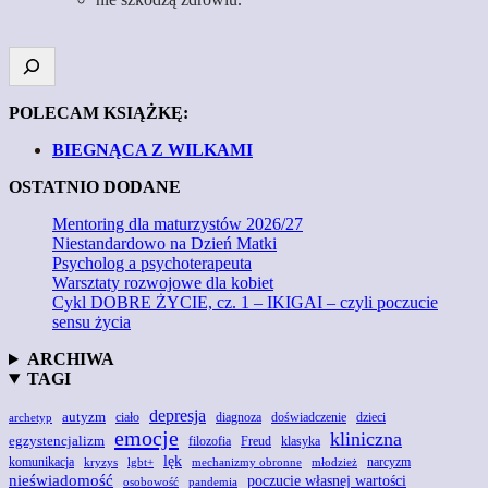
POLECAM KSIĄŻKĘ:
BIEGNĄCA Z WILKAMI
OSTATNIO DODANE
Mentoring dla maturzystów 2026/27
Niestandardowo na Dzień Matki
Psycholog a psychoterapeuta
Warsztaty rozwojowe dla kobiet
Cykl DOBRE ŻYCIE, cz. 1 – IKIGAI – czyli poczucie
sensu życia
ARCHIWA
TAGI
depresja
autyzm
doświadczenie
ciało
diagnoza
dzieci
archetyp
emocje
kliniczna
egzystencjalizm
Freud
filozofia
klasyka
lęk
komunikacja
narcyzm
kryzys
lgbt+
mechanizmy obronne
młodzież
nieświadomość
poczucie własnej wartości
osobowość
pandemia