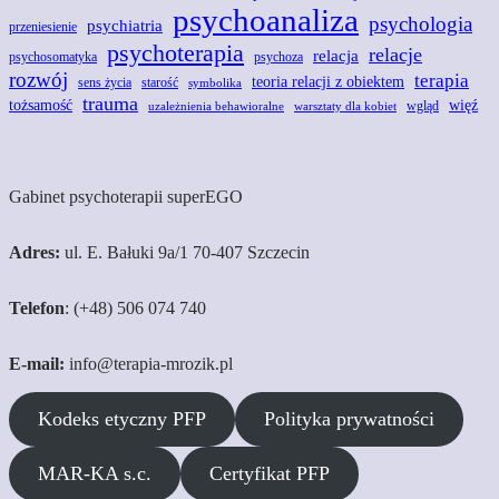
psychoanaliza
psychologia
psychiatria
przeniesienie
psychoterapia
relacje
relacja
psychoza
psychosomatyka
rozwój
terapia
teoria relacji z obiektem
sens życia
starość
symbolika
trauma
tożsamość
więź
wgląd
uzależnienia behawioralne
warsztaty dla kobiet
Gabinet psychoterapii superEGO
Adres:
ul. E. Bałuki 9a/1 70-407 Szczecin
Telefon
: (+48) 506 074 740
E-mail:
info@terapia-mrozik.pl
Kodeks etyczny PFP
Polityka prywatności
MAR-KA s.c.
Certyfikat PFP