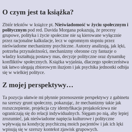
O czym jest ta książka?
​Zbiór tekstów w książce pt.
Nieświadomość w życiu społecznym i
politycznym
pod red. Davida Morgana pokazują, że procesy
grupowe, polityka i życie społeczne nie są kierowane wyłącznie
przez racjonalne kalkulacje, lecz w ogromnym stopniu przez
nieświadome mechanizmy psychiczne. Autorzy analizują, jak lęki,
potrzeba przynależności, mechanizmy obronne czy fantazje o
władzy kształtują postawy mas, decyzje polityczne oraz dynamikę
konfliktów społecznych. Książka wyjaśnia, dlaczego społeczeństwa
tak łatwo ulegają zbiorowym iluzjom i jak psychika jednostki odbija
się w wielkiej polityce.
​Z mojej perspektywy…
​Ta pozycja ułatwie mi płynnie przenoszenie perspektywy z gabinetu
na szerszy grunt społeczny, pokazując, że mechanizmy takie jak
rozszczepienie, projekcja czy identyfikacja projakościowa nie
ograniczają się do relacji indywidualnych. Sięgam po nią, aby lepiej
zrozumieć, jak nieświadome napięcia kulturowe i polityczne
wpływają na kondycję psychiczną moich pacjentów i jak ich lęki
wpisują się w szerszy kontekst zjawisk grupowych.