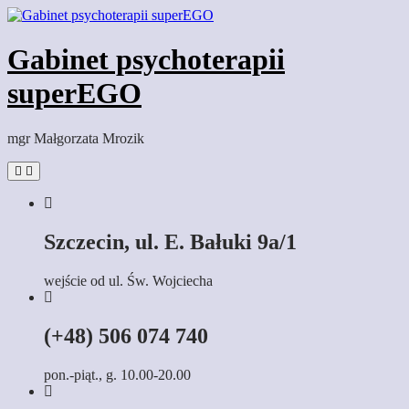
Skip
to
content
Gabinet psychoterapii
superEGO
mgr Małgorzata Mrozik
Szczecin, ul. E. Bałuki 9a/1
wejście od ul. Św. Wojciecha
(+48) 506 074 740
pon.-piąt., g. 10.00-20.00