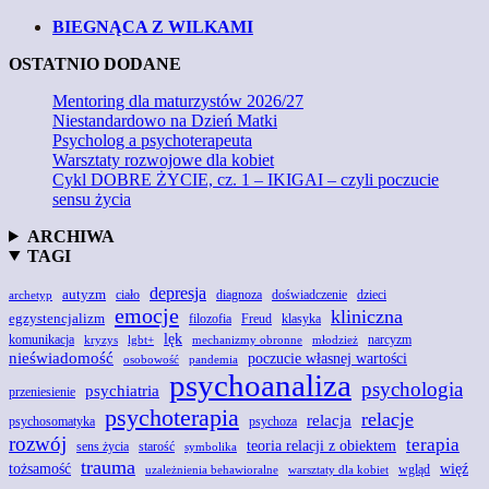
BIEGNĄCA Z WILKAMI
OSTATNIO DODANE
Mentoring dla maturzystów 2026/27
Niestandardowo na Dzień Matki
Psycholog a psychoterapeuta
Warsztaty rozwojowe dla kobiet
Cykl DOBRE ŻYCIE, cz. 1 – IKIGAI – czyli poczucie
sensu życia
ARCHIWA
TAGI
depresja
autyzm
doświadczenie
ciało
diagnoza
dzieci
archetyp
emocje
kliniczna
egzystencjalizm
Freud
filozofia
klasyka
lęk
komunikacja
narcyzm
kryzys
lgbt+
mechanizmy obronne
młodzież
nieświadomość
poczucie własnej wartości
osobowość
pandemia
psychoanaliza
psychologia
psychiatria
przeniesienie
psychoterapia
relacje
relacja
psychoza
psychosomatyka
rozwój
terapia
teoria relacji z obiektem
sens życia
starość
symbolika
trauma
tożsamość
więź
wgląd
uzależnienia behawioralne
warsztaty dla kobiet