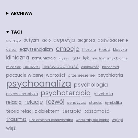
ARCHIWA
TAGI
depresja
autyzm
doświadczenie
ciało
diagnoza
archetyp
emocje
egzystencjalizm
Freud
dzieci
filozofia
klasyka
kliniczna
lęk
komunikacja
kryzys
lgbt+
mechanizmy obronne
nieświadomość
narcyzm
młodzież
osobowość
pandemia
psychiatria
poczucie własnej wartości
przeniesienie
psychoanaliza
psychologia
psychoterapia
psychoza
psychosomatyka
rozwój
relacje
relacja
sens życia
starość
symbolika
terapia
teoria relacji z obiektem
tożsamość
trauma
wgląd
uzależnienia behawioralne
warsztaty dla kobiet
więź