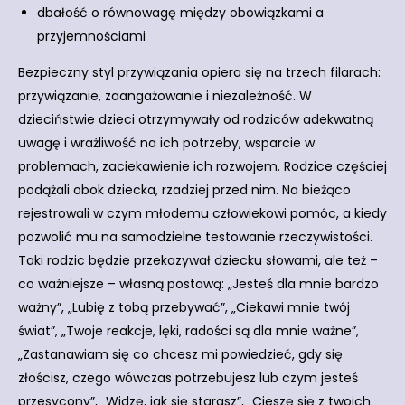
dbałość o równowagę między obowiązkami a
przyjemnościami
Bezpieczny styl przywiązania opiera się na trzech filarach:
przywiązanie, zaangażowanie i niezależność. W
dzieciństwie dzieci otrzymywały od rodziców adekwatną
uwagę i wrażliwość na ich potrzeby, wsparcie w
problemach, zaciekawienie ich rozwojem. Rodzice częściej
podążali obok dziecka, rzadziej przed nim. Na bieżąco
rejestrowali w czym młodemu człowiekowi pomóc, a kiedy
pozwolić mu na samodzielne testowanie rzeczywistości.
Taki rodzic będzie przekazywał dziecku słowami, ale też –
co ważniejsze – własną postawą: „Jesteś dla mnie bardzo
ważny”, „Lubię z tobą przebywać”, „Ciekawi mnie twój
świat”, „Twoje reakcje, lęki, radości są dla mnie ważne”,
„Zastanawiam się co chcesz mi powiedzieć, gdy się
złościsz, czego wówczas potrzebujesz lub czym jesteś
przesycony”, „Widzę, jak się starasz”, „Cieszę się z twoich