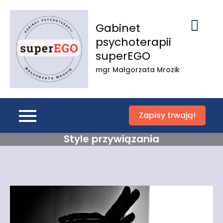
Skip
to
Gabinet
content
psychoterapii
superEGO
mgr Małgorzata Mrozik
Zapisy trwają!
Style przywiązania