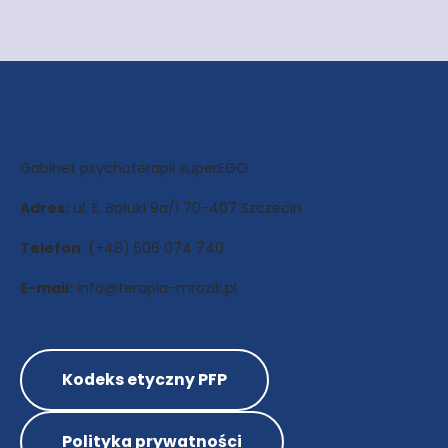
Gabinet psychoterapii superEGO
Adres:
ul. E. Bałuki 9a/1 70-407 Szczecin
Telefon
: (+48) 506 074 740
E-mail:
info@terapia-mrozik.pl
Kodeks etyczny PFP
Polityka prywatności