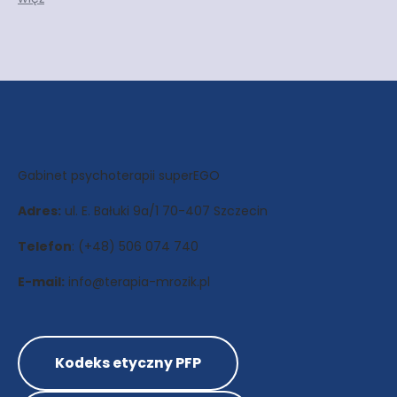
Gabinet psychoterapii superEGO
Adres:
ul. E. Bałuki 9a/1 70-407 Szczecin
Telefon
: (+48) 506 074 740
E-mail:
info@terapia-mrozik.pl
Kodeks etyczny PFP