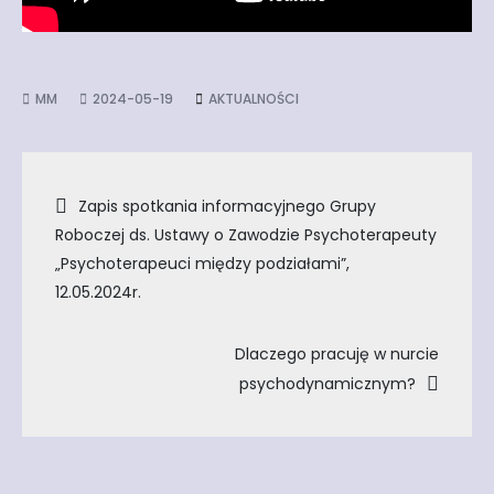
2024-05-19
AKTUALNOŚCI
Nawigacja
Zapis spotkania informacyjnego Grupy
Roboczej ds. Ustawy o Zawodzie Psychoterapeuty
wpisu
„Psychoterapeuci między podziałami”,
12.05.2024r.
Dlaczego pracuję w nurcie
psychodynamicznym?