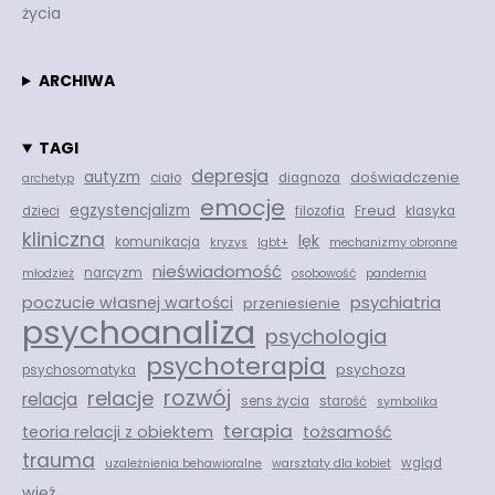
życia
ARCHIWA
TAGI
depresja
autyzm
doświadczenie
ciało
diagnoza
archetyp
emocje
egzystencjalizm
Freud
dzieci
filozofia
klasyka
kliniczna
lęk
komunikacja
kryzys
lgbt+
mechanizmy obronne
nieświadomość
narcyzm
młodzież
osobowość
pandemia
psychiatria
poczucie własnej wartości
przeniesienie
psychoanaliza
psychologia
psychoterapia
psychoza
psychosomatyka
rozwój
relacje
relacja
sens życia
starość
symbolika
terapia
teoria relacji z obiektem
tożsamość
trauma
wgląd
uzależnienia behawioralne
warsztaty dla kobiet
więź