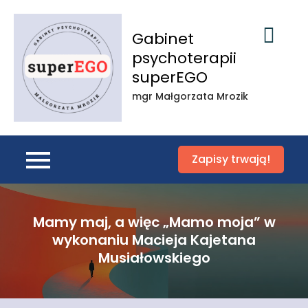
Skip
to
Gabinet
content
psychoterapii
superEGO
mgr Małgorzata Mrozik
Zapisy trwają!
Mamy maj, a więc „Mamo moja” w
wykonaniu Macieja Kajetana
Musiałowskiego