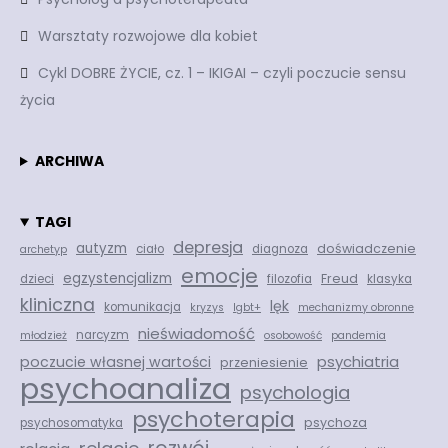
Warsztaty rozwojowe dla kobiet
Cykl DOBRE ŻYCIE, cz. 1 – IKIGAI – czyli poczucie sensu
życia
ARCHIWA
TAGI
depresja
autyzm
doświadczenie
ciało
diagnoza
archetyp
emocje
egzystencjalizm
Freud
dzieci
filozofia
klasyka
kliniczna
lęk
komunikacja
kryzys
lgbt+
mechanizmy obronne
nieświadomość
narcyzm
młodzież
osobowość
pandemia
psychiatria
poczucie własnej wartości
przeniesienie
psychoanaliza
psychologia
psychoterapia
psychoza
psychosomatyka