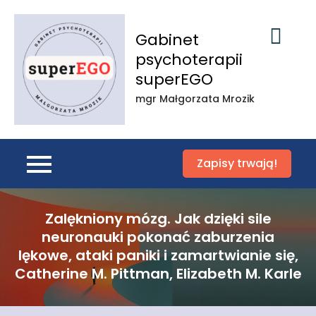
Skip
to
Gabinet
content
psychoterapii
superEGO
mgr Małgorzata Mrozik
Zapisy trwają!
Zalękniony mózg. Jak dzięki sile
neuronauki pokonać zaburzenia
lękowe, ataki paniki i zamartwianie się,
Catherine M. Pittman, Elizabeth M. Karle