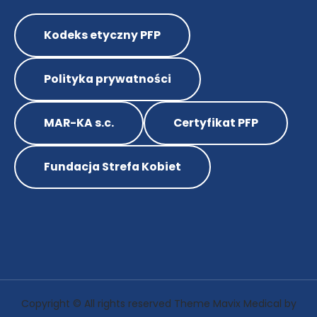
Kodeks etyczny PFP
Polityka prywatności
MAR-KA s.c.
Certyfikat PFP
Fundacja Strefa Kobiet
Copyright © All rights reserved Theme Mavix Medical by