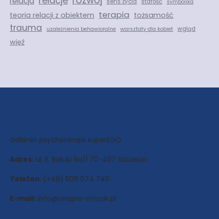
rozwój
relacje
relacja
sens życia
starość
symbolika
terapia
teoria relacji z obiektem
tożsamość
trauma
wgląd
uzależnienia behawioralne
warsztaty dla kobiet
więź
Gabinet psychoterapii superEGO
Adres:
ul. E. Bałuki 9a/1 70-407 Szczecin
Telefon
: (+48) 506 074 740
E-mail:
info@terapia-mrozik.pl