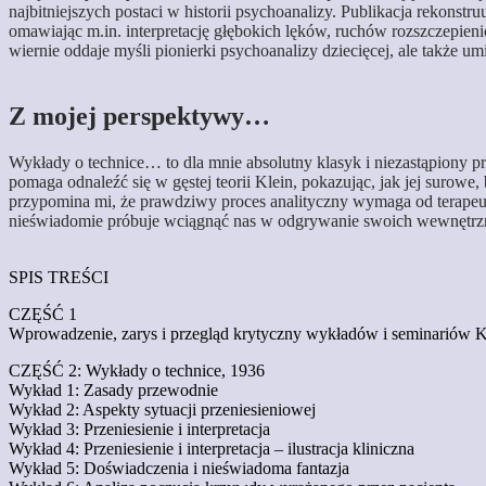
najbitniejszych postaci w historii psychoanalizy. Publikacja rekonst
omawiając m.in. interpretację głębokich lęków, ruchów rozszczepieni
wiernie oddaje myśli pionierki psychoanalizy dziecięcej, ale także u
Z mojej perspektywy…
​Wykłady o technice… to dla mnie absolutny klasyk i niezastąpiony 
pomaga odnaleźć się w gęstej teorii Klein, pokazując, jak jej surow
przypomina mi, że prawdziwy proces analityczny wymaga od terapeuty
nieświadomie próbuje wciągnąć nas w odgrywanie swoich wewnętrz
SPIS TREŚCI
CZĘŚĆ 1
Wprowadzenie, zarys i przegląd krytyczny wykładów i seminariów Kl
CZĘŚĆ 2: Wykłady o technice, 1936
Wykład 1: Zasady przewodnie
Wykład 2: Aspekty sytuacji przeniesieniowej
Wykład 3: Przeniesienie i interpretacja
Wykład 4: Przeniesienie i interpretacja – ilustracja kliniczna
Wykład 5: Doświadczenia i nieświadoma fantazja