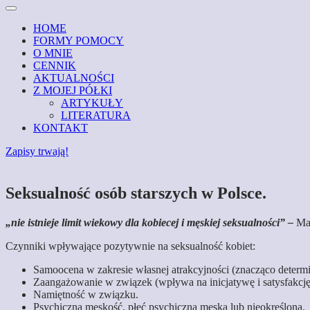
HOME
FORMY POMOCY
O MNIE
CENNIK
AKTUALNOŚCI
Z MOJEJ PÓŁKI
ARTYKUŁY
LITERATURA
KONTAKT
Zapisy trwają!
Seksualność osób starszych w Polsce.
„nie istnieje limit wiekowy dla kobiecej i męskiej seksualności” –
Mas
Czynniki wpływające pozytywnie na seksualność kobiet:
Samoocena w zakresie własnej atrakcyjności (znacząco determinu
Zaangażowanie w związek (wpływa na inicjatywę i satysfakcję
Namiętność w związku.
Psychiczna męskość, płeć psychiczna męska lub nieokreślona.