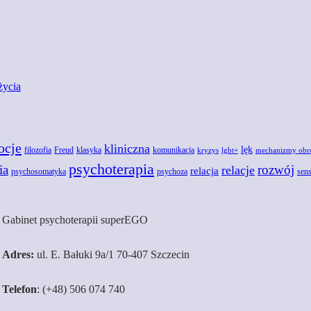
życia
ocje
kliniczna
lęk
Freud
filozofia
klasyka
komunikacja
kryzys
lgbt+
mechanizmy obr
psychoterapia
ia
rozwój
relacje
relacja
psychoza
psychosomatyka
sens
Gabinet psychoterapii superEGO
Adres:
ul. E. Bałuki 9a/1 70-407 Szczecin
Telefon
: (+48) 506 074 740