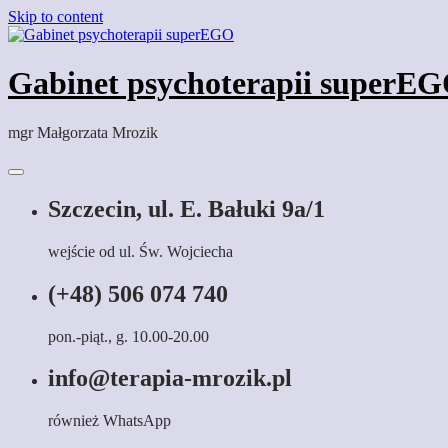
Skip to content
Gabinet psychoterapii superE
mgr Małgorzata Mrozik
Szczecin, ul. E. Bałuki 9a/1
wejście od ul. Św. Wojciecha
(+48) 506 074 740
pon.-piąt., g. 10.00-20.00
info@terapia-mrozik.pl
również WhatsApp