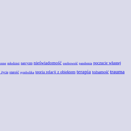
nieświadomość
poczucie własnej
narcyzm
onne
młodzież
osobowość
pandemia
trauma
terapia
teoria relacji z obiektem
tożsamość
 życia
starość
symbolika