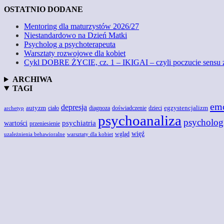
OSTATNIO DODANE
Mentoring dla maturzystów 2026/27
Niestandardowo na Dzień Matki
Psycholog a psychoterapeuta
Warsztaty rozwojowe dla kobiet
Cykl DOBRE ŻYCIE, cz. 1 – IKIGAI – czyli poczucie sensu 
ARCHIWA
TAGI
em
depresja
autyzm
egzystencjalizm
doświadczenie
ciało
diagnoza
dzieci
archetyp
psychoanaliza
psycholog
wartości
psychiatria
przeniesienie
więź
wgląd
uzależnienia behawioralne
warsztaty dla kobiet