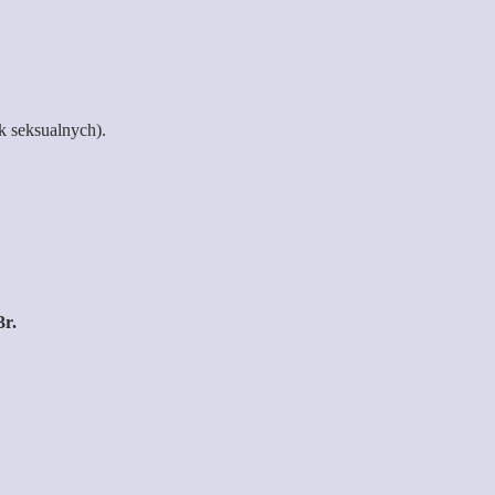
k seksualnych).
3r.