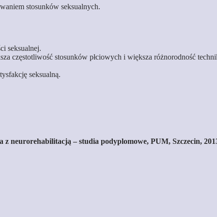
jmowaniem stosunków seksualnych.
i seksualnej.
ksza częstotliwość stosunków płciowych i większa różnorodność techni
ysfakcję seksualną.
 z neurorehabilitacją – studia podyplomowe, PUM, Szczecin, 201