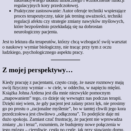
nadreaktywnego układu limbicznego i wzmocnienie funkcji
regulacyjnych kory przedczołowej. ​
Praktyczne zastosowanie: Autor oferuje techniki wspierające
proces terapeutyczny, takie jak trening uważności, techniki
regulacji afektu czy strategie zmiany nawyków myślowych,
które bezpośrednio przekładają się na dobrostan
neurologiczny pacjenta. ​
Jest to lektura dla terapeutów, którzy chcą wzbogacić swój warsztat
o naukowy wymiar biologiczny, nie tracąc przy tym z oczu
ludzkiego, psychologicznego aspektu pracy.
Z mojej perspektywy…
Kiedy pracuję z pacjentami, często czuję, że nasze rozmowy mają
swój fizyczny wymiar – w ciele, w oddechu, w napięciu mięśni.
Książka Johna Ardena jest dla mnie niezwykle pomocnym
„mapowaniem” tego, co dzieje się wewnątrz nas podczas terapii.
Dzięki niej wiem, że gdy pacjent jest zalany przez lęk, nie prosimy
go po prostu o „racjonalne myślenie”, bo w tamtej chwili jego kora
przedczołowa jest chwilowo „odłączona”. ​To podejście daje mi
dużo spokoju. Zamiast czuć frustrację, że pacjent nie wprowadza
zmiany „tu i teraz”, rozumiem, że budujemy nowe połączenia w
jego mózgu – cierpliwie, cegła po cegle, jak przy stawianiu domu.