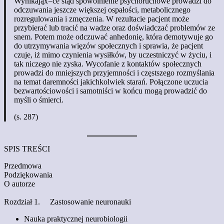
Wynikająx=ce stąd spowolnienie psychoruchowe prowadzi do
odczuwania jeszcze większej ospałości, metabolicznego
rozregulowania i zmęczenia. W rezultacie pacjent może
przybierać lub tracić na wadze oraz doświadczać problemów ze
snem. Potem może odczuwać anhedonię, która demotywuje go
do utrzymywania więzów społecznych i sprawia, że pacjent
czuje, iż mimo czynienia wysiłków, by uczestniczyć w życiu, i
tak niczego nie zyska. Wycofanie z kontaktów społecznych
prowadzi do mniejszych przyjemności i częstszego rozmyślania
na temat daremności jakichkolwiek starań. Połączone uczucia
bezwartościowości i samotniści w końcu mogą prowadzić do
myśli o śmierci.
(s. 287)
SPIS TREŚCI
Przedmowa
Podziękowania
O autorze
Rozdział 1. Zastosowanie neuronauki
Nauka praktycznej neurobiologii