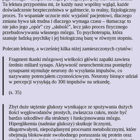
Ta lektura przypomina mi, że każdy nasz wspólny wgląd, każde
doświadczenie bezpieczeństwa w gabinecie, to realny, fizjologiczny
proces. To wspaniałe uczucie móc wyjaśnić pacjentowi, dlaczego
zmiana bywa tak trudna i dlaczego wymaga czasu – tłumacząc to
nie jako jego „opór” czy „słabość”, lecz jako proces fizycznego
przebudowywania własnego mózgu. To psychoterapia, która
szanuje ludzką psychikę i jej biologiczną bazę w równym stopniu.
Polecam lekturę, a wcześniej kilka niżej zamieszczonych cytatów:
Fragment tkanki mózgowej wielkości główki zapałki zawiera
średnio miliard synaps. Aktywność neurochemiczna pomiędzy
synapsami stymuluje neurony do wysyłania impulsów, co
nazywamy potencjałem czynnościowym. Neurony biorące udział
w percepcji wysyłają do 300 impulsów na sekundę.
(s. 35)
Zbyt duże stężenie glukozy wynikające ze spożywania dużych
ilości węglowodanów prostych, zwłaszcza cukru, może być
bardzo szkodliwe dla struktury i funkcjonowania mózgu.
Hiperglikemia (nadmiar glukozy) skutkuje licznymi,
długotrwałymi, niepożądanymi procesami metabolicznymi, które
obejmują blokowanie swobodnego poruszania się protein oraz