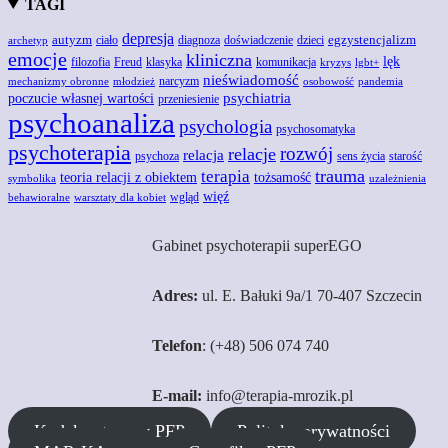
TAGI
depresja
autyzm
egzystencjalizm
doświadczenie
ciało
diagnoza
dzieci
archetyp
emocje
kliniczna
lęk
Freud
filozofia
klasyka
komunikacja
kryzys
lgbt+
nieświadomość
narcyzm
mechanizmy obronne
młodzież
osobowość
pandemia
poczucie własnej wartości
psychiatria
przeniesienie
psychoanaliza
psychologia
psychosomatyka
psychoterapia
rozwój
relacje
relacja
psychoza
sens życia
starość
trauma
terapia
teoria relacji z obiektem
tożsamość
symbolika
uzależnienia
więź
wgląd
behawioralne
warsztaty dla kobiet
Gabinet psychoterapii superEGO
Adres:
ul. E. Bałuki 9a/1 70-407 Szczecin
Telefon
: (+48) 506 074 740
E-mail:
info@terapia-mrozik.pl
Kodeks etyczny PFP
Polityka prywatności