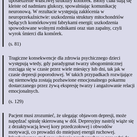
upośledzenie właściwej struktury komórek. Błony ciała stają się
kleiste od nadmiaru glukozy, spowalniając komunikację
neuronową. W rezultacie występują zakłócenia w
neuroprzekaźnictwie: uszkodzenia struktury mitochondriów
będących komórkowymi fabrykami energii; uszkodzenia
spowodowane wolnymi rodnikami oraz stan zapalny, czyli
wyrok śmierci dla komórek.
(s. 81)
Tragiczne konsekwencje dla zdrowia psychicznego dzieci
występują wtedy, gdy paradygmat twarzy ubogomimicznej
rozciąga się w czasie przez wiele miesięcy lub dni, tak jak w
czasie depresji poporodowej. W takich przypadkach rozwijające
się niemowlęta zostają pozbawione emocjonalnego pokarmu
dostarczanego przez żywą ekspresję twarzy i angażowanie relacji
emocjonalnych.
(s. 129)
Pacjent musi zrozumieć, że ulegając objawom depresji, może
napędzać spiralę skierowaną w dół. Depresyjny nastrój wiąże się
z dezaktywacją lewej kory przedczołowej i obwodów
motywacji, co prowadzi do mniejszej energii ruchowej.