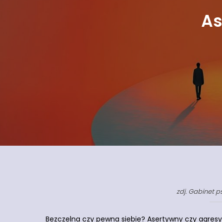
As
zdj. Gabinet 
Bezczelna czy pewna siebie? Asertywny czy agres