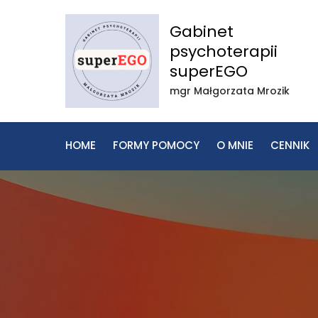
Skip
to
Gabinet
content
psychoterapii
superEGO
mgr Małgorzata Mrozik
HOME
FORMY POMOCY
O MNIE
CENNIK