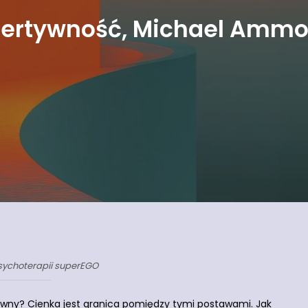
ertywność, Michael Amm
psychoterapii superEGO
ywny? Cienka jest granica pomiędzy tymi postawami. Jak