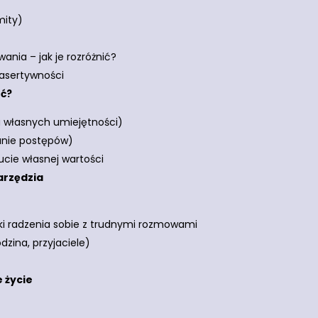
mity)
ania – jak je rozróżnić?
 asertywności
ąć?
a własnych umiejętności)
anie postępów)
ucie własnej wartości
arzędzia
niki radzenia sobie z trudnymi rozmowami
dzina, przyjaciele)
 życie