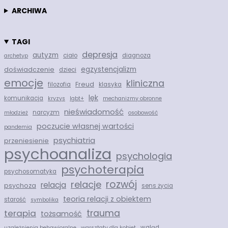
ARCHIWA
TAGI
depresja
autyzm
ciało
diagnoza
archetyp
egzystencjalizm
doświadczenie
dzieci
emocje
kliniczna
Freud
filozofia
klasyka
lęk
komunikacja
kryzys
lgbt+
mechanizmy obronne
nieświadomość
narcyzm
młodzież
osobowość
poczucie własnej wartości
pandemia
psychiatria
przeniesienie
psychoanaliza
psychologia
psychoterapia
psychosomatyka
rozwój
relacje
relacja
psychoza
sens życia
teoria relacji z obiektem
starość
symbolika
trauma
terapia
tożsamość
wgląd
uzależnienia behawioralne
warsztaty dla kobiet