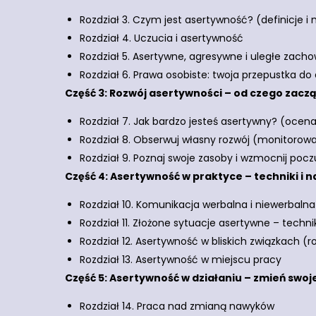
Rozdział 3. Czym jest asertywność? (definicje i 
Rozdział 4. Uczucia i asertywność
Rozdział 5. Asertywne, agresywne i uległe zachow
Rozdział 6. Prawa osobiste: twoja przepustka do
Część 3: Rozwój asertywności – od czego zacz
Rozdział 7. Jak bardzo jesteś asertywny? (ocen
Rozdział 8. Obserwuj własny rozwój (monitorow
Rozdział 9. Poznaj swoje zasoby i wzmocnij pocz
Część 4: Asertywność w praktyce – techniki i n
Rozdział 10. Komunikacja werbalna i niewerbalna
Rozdział 11. Złożone sytuacje asertywne – tech
Rozdział 12. Asertywność w bliskich związkach (ro
Rozdział 13. Asertywność w miejscu pracy
Część 5: Asertywność w działaniu – zmień swoje
Rozdział 14. Praca nad zmianą nawyków