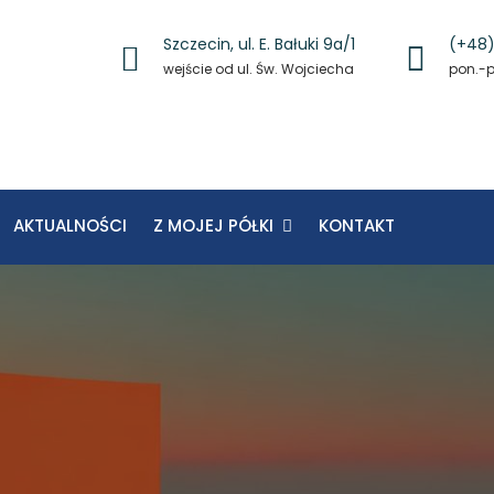
Szczecin, ul. E. Bałuki 9a/1
(+48)
wejście od ul. Św. Wojciecha
pon.-pi
AKTUALNOŚCI
Z MOJEJ PÓŁKI
KONTAKT