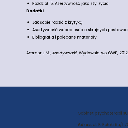
Rozdział 15. Asertywność jako styl życia
Dodatki
Jak sobie radzić z krytyką
Asertywność wobec osób o skrajnych postawa
Bibliografia i polecane materiały
Ammons M.,
Asertywność
, Wydawnictwo GWP, 2012
Gabinet psychoterapii s
Adres:
ul. E. Bałuki 9a/1