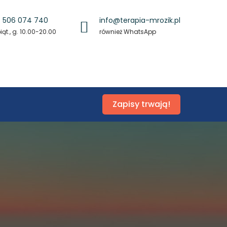
 506 074 740
info@terapia-mrozik.pl
ąt., g. 10.00-20.00
również WhatsApp
Zapisy trwają!