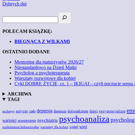
Dobrych dni
POLECAM KSIĄŻKĘ:
BIEGNĄCA Z WILKAMI
OSTATNIO DODANE
Mentoring dla maturzystów 2026/27
Niestandardowo na Dzień Matki
Psycholog a psychoterapeuta
Warsztaty rozwojowe dla kobiet
Cykl DOBRE ŻYCIE, cz. 1 – IKIGAI – czyli poczucie sensu 
ARCHIWA
TAGI
em
depresja
autyzm
egzystencjalizm
doświadczenie
ciało
diagnoza
dzieci
archetyp
psychoanaliza
psycholog
wartości
psychiatria
przeniesienie
więź
wgląd
uzależnienia behawioralne
warsztaty dla kobiet