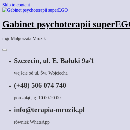
Skip to content
Gabinet psychoterapii superE
mgr Małgorzata Mrozik
Szczecin, ul. E. Bałuki 9a/1
wejście od ul. Św. Wojciecha
(+48) 506 074 740
pon.-piąt., g. 10.00-20.00
info@terapia-mrozik.pl
również WhatsApp