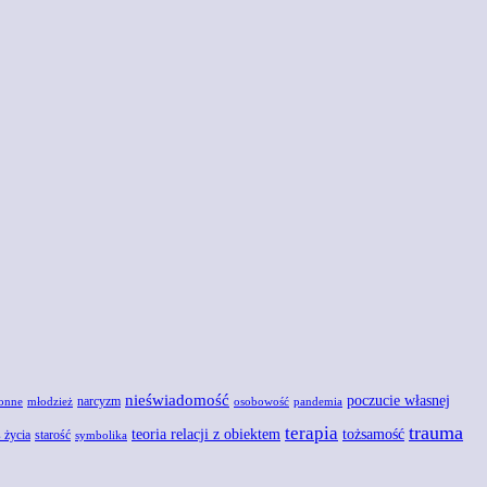
nieświadomość
poczucie własnej
narcyzm
onne
młodzież
osobowość
pandemia
trauma
terapia
teoria relacji z obiektem
tożsamość
 życia
starość
symbolika