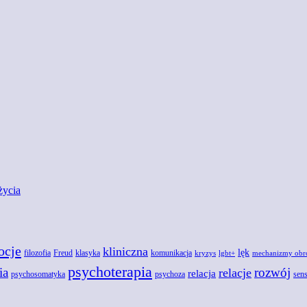
życia
ocje
kliniczna
lęk
Freud
filozofia
klasyka
komunikacja
kryzys
lgbt+
mechanizmy obr
psychoterapia
ia
rozwój
relacje
relacja
psychoza
psychosomatyka
sens