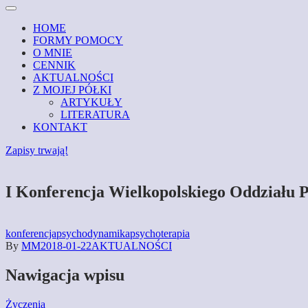
HOME
FORMY POMOCY
O MNIE
CENNIK
AKTUALNOŚCI
Z MOJEJ PÓŁKI
ARTYKUŁY
LITERATURA
KONTAKT
Zapisy trwają!
I Konferencja Wielkopolskiego Oddziału
konferencja
psychodynamika
psychoterapia
By
MM
2018-01-22
AKTUALNOŚCI
Nawigacja wpisu
Życzenia